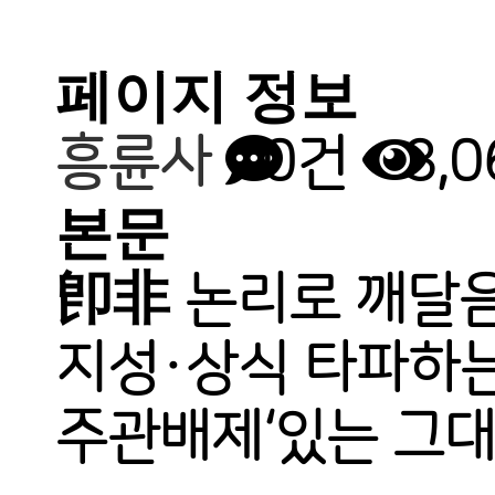
페이지 정보
흥륜사
0건
3,
본문
卽非 논리로 깨달음
지성·상식 타파하
주관배제‘있는 그대