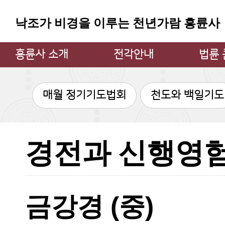
낙조가 비경을 이루는 천년가람 흥륜사
흥륜사 소개
전각안내
법륜
주지스님 인사
대웅전
법륜 큰
매월 정기기도법회
천도와 백일기도
흥륜사 소개
만불전
큰스님
불상과 불탑
약사전
큰스님
소장 문화재
지장전
법륜 큰
경전과 신행영
흥륜사 사계
관음굴
법륜 큰
흥륜사 낙조
삼성각
불사안내
범종각
금강경 (중)
찾아오시는 길
종무소
쉼터