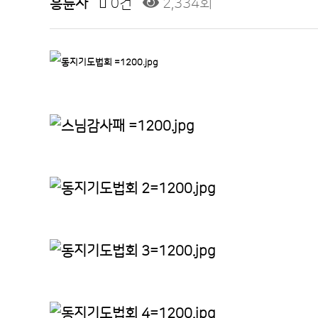
흥륜사
0건
2,334회