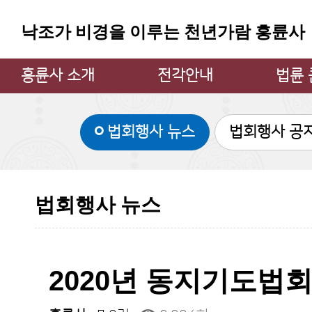
낙조가 비경을 이루는 천년가람 흥륜사
흥륜사 소개
전각안내
법륜
주지스님 인사
대웅전
법륜 큰
법회행사 뉴스
법회행사 공
흥륜사 소개
만불전
큰스님
불상과 불탑
약사전
큰스님
소장 문화재
지장전
법륜 큰
법회행사 뉴스
흥륜사 사계
관음굴
법륜 큰
흥륜사 낙조
삼성각
불사안내
범종각
2020년 동지기도법
찾아오시는 길
종무소
쉼터