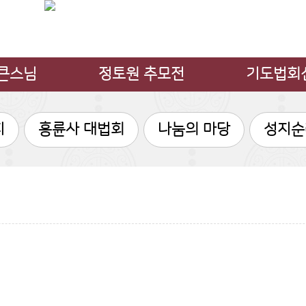
 큰스님
정토원 추모전
기도법회
스님 법문
추모전소개
매월 정기기
지
흥륜사 대법회
나눔의 마당
성지순
 만난인사
납골 위패 안치
천도와 백일
 수행교류
추모전의 장점
인등불안내
스님 앨범
추모전 갤러리
조상님 봉안 
스님 영상
신행단체 소
염불독경 기
사경기도 성
회
경전과 신행
불교 신행 교