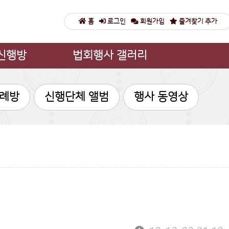
홈
로그인
회원가입
즐겨찾기 추가
신행방
법회행사 갤러리
도법회
법회행사 뉴스
례방
신행단체 앨범
행사 동영상
기도
법회행사 공지
흥륜사 대법회
안내
나눔의 마당
개
성지순례방
도방
신행단체 앨범
취방
행사 동영상
영험
리