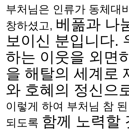
부처님은 인류가 동체대비
베풂과 나
창하셨고,
보이신 분입니다.
하는 이웃을 외면하
을 해탈
의 세계로 
와 호혜의 정신으
이렇게 하여 부처님 참 
함께 노력할 
되도록