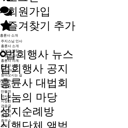
회원가입
즐겨찾기 추가
흥륜사 소개
주지스님 인사
흥륜사 소개
법회행사 뉴스
불상과 불탑
소장 문화재
흥륜사 사계
법회행사 공지
흥륜사 낙조
불사안내
찾아오시는 길
흥륜사 대법회
전각안내
대웅전
만불전
나눔의 마당
약사전
지장전
관음굴
성지순례방
삼성각
범종각
종무소
신행단체 앨범
쉼터