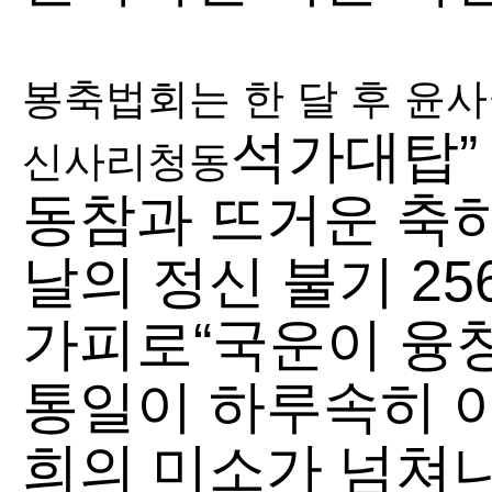
봉축법회는 한 달 후 윤사
석가대탑”
신사리청동
동참과 뜨거운 축
날의 정신 불기 2
가피로“국운이
융
통일이 하루속히 
희의 미소가 넘쳐나