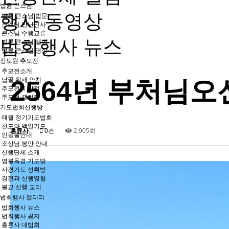
법륜 큰스님
행사 동영상
법륜 큰스님 법문
큰스님 만난인사
큰스님 수행교류
법회행사 뉴스
법륜 큰스님 앨범
법륜 큰스님 영상
정토원 추모전
추모전소개
2564년 부처님
납골 위패 안치
추모전의 장점
추모전 갤러리
기도법회신행방
매월 정기기도법회
천도와 백일기도
흥륜사
0건
2,905회
인등불안내
조상님 봉안 안내
신행단체 소개
염불독경 기도방
사경기도 성취방
경전과 신행영험
불교 신행 교리
법회행사 갤러리
법회행사 뉴스
법회행사 공지
흥륜사 대법회