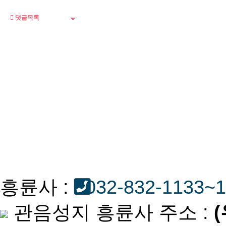
댓글목록
흥륜사 :
032-832-1133~
관음성지 흥륜사 주소 :