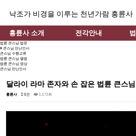
낙조가 비경을 이루는 천년가람 흥륜사
흥륜사 소개
전각안내
법
법륜 큰스님 법문
큰스님 만난인사
주지스님 인사
대웅전
법
큰스님 수행교류
법륜 큰스님 앨범
흥륜사 소개
만불전
큰
법륜 큰스님 영상
큰스님 만난인사
불상과 불탑
약사전
큰
소장 문화재
지장전
법
달라이 라마 존자와 손 잡은 법륜 큰스님
흥륜사 사계
관음굴
법
흥륜사
0건
1,172회
흥륜사 낙조
삼성각
불사안내
범종각
찾아오시는 길
종무소
쉼터