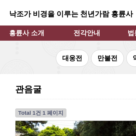
낙조가 비경을 이루는 천년가람 흥륜사
흥륜사 소개
전각안내
법
주지스님 인사
대웅전
법
대웅전
만불전
흥륜사 소개
만불전
큰
불상과 불탑
약사전
큰
소장 문화재
지장전
법
관음굴
흥륜사 사계
관음굴
법
흥륜사 낙조
삼성각
불사안내
범종각
Total 1건
1 페이지
찾아오시는 길
종무소
쉼터