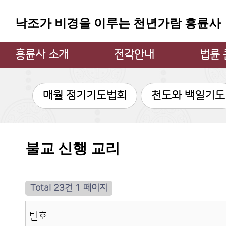
낙조가 비경을 이루는 천년가람 흥륜사
흥륜사 소개
전각안내
법륜
주지스님 인사
대웅전
법륜 큰
매월 정기기도법회
천도와 백일기도
흥륜사 소개
만불전
큰스님
불상과 불탑
약사전
큰스님
소장 문화재
지장전
법륜 큰
불교 신행 교리
흥륜사 사계
관음굴
법륜 큰
흥륜사 낙조
삼성각
불사안내
범종각
Total 23건
1 페이지
찾아오시는 길
종무소
번호
쉼터