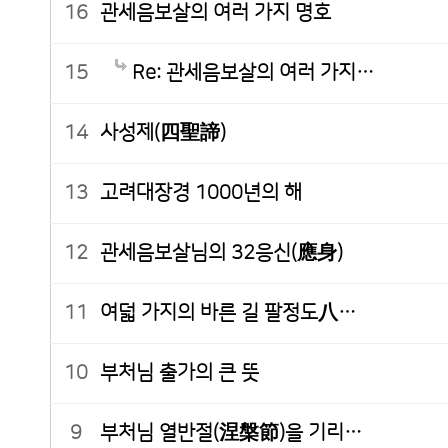
16
관세음보살의 여러 가지 명호
15
Re: 관세음보살의 여러 가지…
14
사성제(四聖諦)
13
고려대장경 1000년의 해
12
관세음보살님의 32응신(應身)
11
여덟 가지의 바른 길 팔정도八…
10
부처님 출가의 큰 뜻
9
부처님 열반절(涅槃節)을 기리…