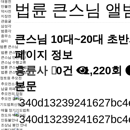
대웅전
법륜 큰스님 앨
만불전
약사전
지장전
관음굴
삼성각
범종각
큰스님 10대~20대 초
종무소
쉼터
법륜 큰스님
페이지 정보
법륜 큰스님 법문
큰스님 만난인사
큰스님 수행교류
흥륜사
0건
1,220회
법륜 큰스님 앨범
법륜 큰스님 영상
정토원 추모전
본문
추모전소개
납골 위패 안치
추모전의 장점
추모전 갤러리
기도법회신행방
매월 정기기도법회
천도와 백일기도
인등불안내
조상님 봉안 안내