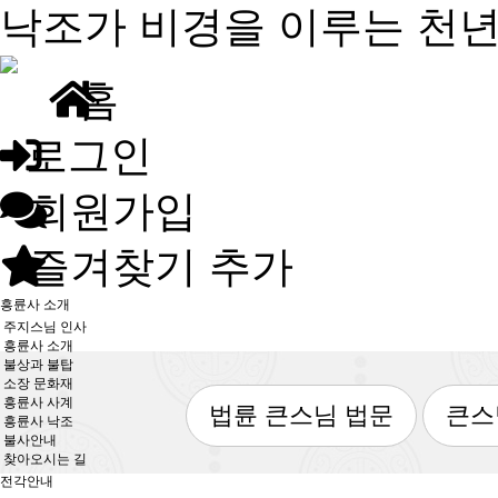
낙조가 비경을 이루는 천
홈
로그인
회원가입
즐겨찾기 추가
흥륜사 소개
주지스님 인사
흥륜사 소개
불상과 불탑
소장 문화재
흥륜사 사계
법륜 큰스님 법문
큰스
흥륜사 낙조
불사안내
찾아오시는 길
전각안내