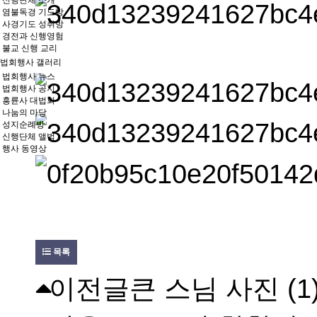
신행단체 소개
염불독경 기도방
사경기도 성취방
경전과 신행영험
불교 신행 교리
법회행사 갤러리
법회행사 뉴스
법회행사 공지
흥륜사 대법회
나눔의 마당
성지순례방
신행단체 앨범
행사 동영상
목록
이전글
큰 스님 사진 (1