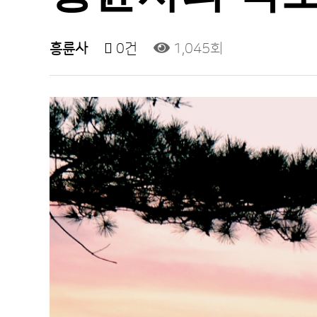
흥륜사
0건
1,045회