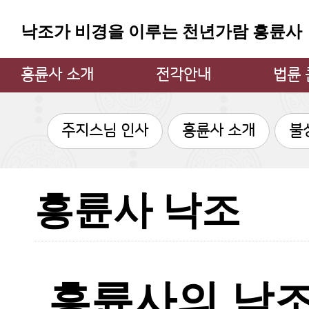
낙조가 비경을 이루는 천년가람 흥륜사
흥륜사 소개
전각안내
법륜
주지스님 인사
대웅전
법륜 큰
주지스님 인사
흥륜사 소개
불
흥륜사 소개
만불전
큰스님
불상과 불탑
약사전
큰스님
소장 문화재
지장전
법륜 큰
흥륜사 낙조
흥륜사 사계
관음굴
법륜 큰
흥륜사 낙조
삼성각
불사안내
범종각
찾아오시는 길
종무소
흥륜사의 낙조 
쉼터