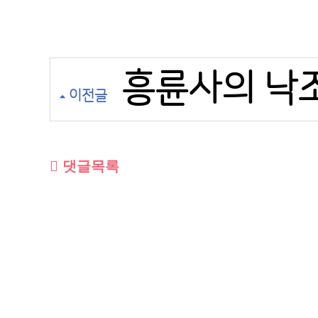
흥륜사의 낙조 
이전글
댓글목록